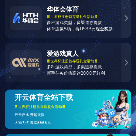
广东省清远市
020-88888888
admin@youweb.com
快速链接
网站首页
关于我们