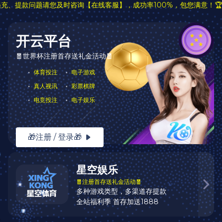
新闻中心
行业新闻
公司新闻
服装资讯
分享新手网站建设到优化推广7部曲