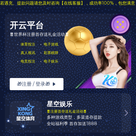
产品中心
女装
男装
童装
内衣
/-Sora概念(文生视频)概念涨298%主