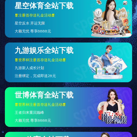
声明：证券时报力求信息真实、准确，文章提及内容仅供
参考，不构成实质性投资建议，据此操作风险自担
下载“证券时报”官方APP，或关注官方微信公众号，即可随
时了解动态，洞察政策信息，把握财富机会。
农夫山泉股价大涨，刚刚创下42个月新高！近2周市值暴增
超800亿，总市值再回5200亿港元！
盛美上海：对用于先进芯片制造的Ultra C wb湿法清洗设备
重大升级
上一篇：暂无
下一篇：
开云官方-数码视讯股价小幅下跌 融资净买入41952
万元