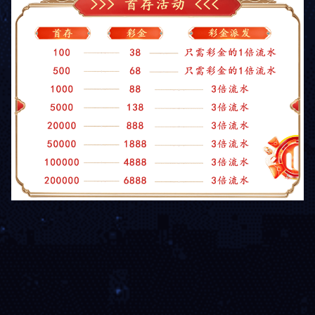
关注我们
扫一扫 关注有惊喜
工作时间：AM00：00-PM00:00 节假日不休，欢迎来电咨询
Copyright© 开云官方网页版-开云(中国） 版权所有 非商用版本 备案号：
沪ICP备
13010477号-2